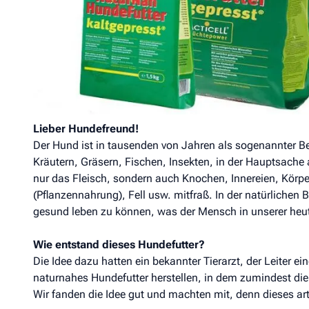
Analy
Produkt­details
Zusammen­setzung
Besta
Markus Mühle NATURNAHHUNDEFUTTER kaltgepress
Alleinfuttermittel für Hunde
Lieber Hundefreund!
Der Hund ist in tausenden von Jahren als sogenannter Beu
Kräutern, Gräsern, Fischen, Insekten, in der Hauptsache 
nur das Fleisch, sondern auch Knochen, Innereien, Körpe
(Pflanzennahrung), Fell usw. mitfraß. In der natürlichen B
gesund leben zu können, was der Mensch in unserer heutige
Wie entstand dieses Hundefutter?
Die Idee dazu hatten ein bekannter Tierarzt, der Leiter 
naturnahes Hundefutter herstellen, in dem zumindest die 
Wir fanden die Idee gut und machten mit, denn dieses ar