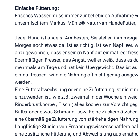
Einfache Fütterung:
Frisches Wasser muss immer zur beliebigen Aufnahme vo
unvermischtem Markus-Mühle® NaturNah HundeFutter, un
Jeder Hund ist anders! Am besten, Sie stellen ihm morg
Morgen noch etwas da, ist es richtig. Ist sein Napf leer, 
anzugewöhnen, dass er seinen Napf auf einmal leer fress
übermäßigen Fresser, aus Angst, weil er weiß, dass es da
mehrmals am Tage und hat kein Übergewicht. Das ist auc
einmal fressen, wird die Nahrung oft nicht genug ausgew
werden.
Eine Futterabwechslung oder eine Zufütterung ist nicht 
einzuwenden ist, wie z.B. zweimal in der Woche ein weic
Rinderbrustknorpel, Fisch ( alles kochen zur Vorsicht ge
Butter oder etwas Schmand, usw. Keine Zuckerplätzchen
eine übermäßige Zufütterung von stärkehaltigen Nahrungs
Langfristige Studien von Ernährungswissenschaftlern ha
eine zusätzliche Fütterung und Abwechslung aus ernährung