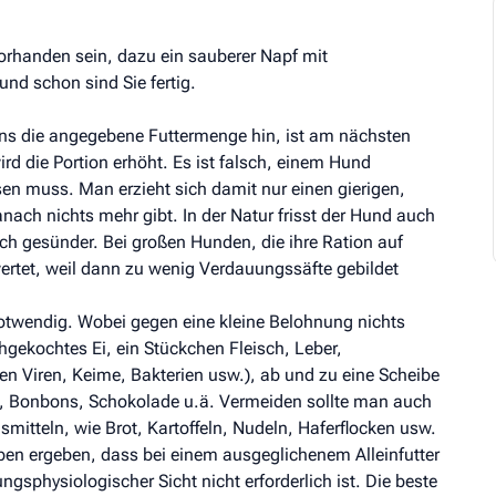
rhanden sein, dazu ein sauberer Napf mit
d schon sind Sie fertig.
ens die angegebene Futtermenge hin, ist am nächsten
wird die Portion erhöht. Es ist falsch, einem Hund
en muss. Man erzieht sich damit nur einen gierigen,
nach nichts mehr gibt. In der Natur frisst der Hund auch
h gesünder. Bei großen Hunden, die ihre Ration auf
ertet, weil dann zu wenig Verdauungssäfte gebildet
notwendig. Wobei gegen eine kleine Belohnung nichts
hgekochtes Ei, ein Stückchen Fleisch, Leber,
gen Viren, Keime, Bakterien usw.), ab und zu eine Scheibe
, Bonbons, Schokolade u.ä. Vermeiden sollte man auch
mitteln, wie Brot, Kartoffeln, Nudeln, Haferflocken usw.
ben ergeben, dass bei einem ausgeglichenem Alleinfutter
sphysiologischer Sicht nicht erforderlich ist. Die beste