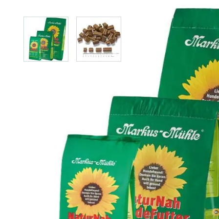
View larger image
View larger image