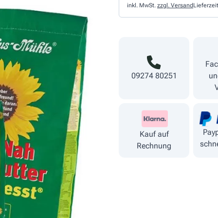
inkl. MwSt.
zzgl. Versand
Lieferzei
Fac
09274 80251
un
Payp
Kauf auf
schne
Rechnung