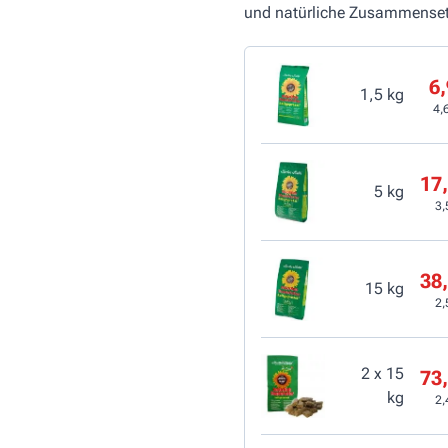
und natürliche Zusammensetz
6,
1,5 kg
4,
17,
5 kg
3,
38,
15 kg
2,
2 x 15
73,
kg
2,