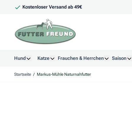
Zum Inhalt springen
Kostenloser Versand ab 49€
Hund
Katze
Frauchen & Herrchen
Saison
Untermenü für Kategorie Hund anzeigen
Untermenü für Kategorie Katze anzeig
Untermenü f
U
Startseite
/
Markus-Mühle Naturnahfutter