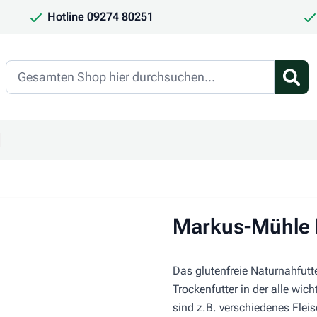
Hotline 09274 80251
Search
en
ür Kategorie Frauchen & Herrchen anzeigen
ntermenü für Kategorie Saison anzeigen
Markus-Mühle 
Das glutenfreie Naturnahfutt
Trockenfutter in der alle wich
sind z.B. verschiedenes Fleis