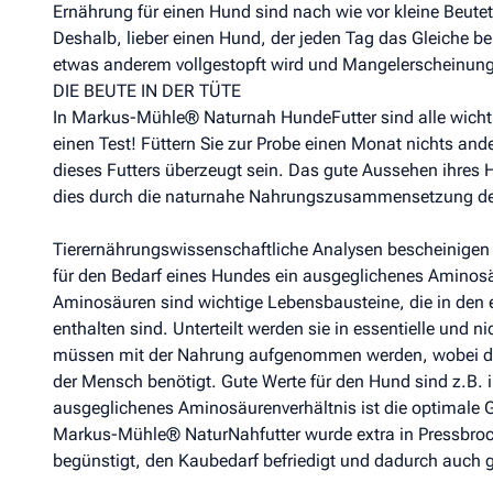
Ernährung für einen Hund sind nach wie vor kleine Beutetie
Deshalb, lieber einen Hund, der jeden Tag das Gleiche b
etwas anderem vollgestopft wird und Mangelerscheinung
DIE BEUTE IN DER TÜTE
In Markus-Mühle® Naturnah HundeFutter sind alle wichtig
einen Test! Füttern Sie zur Probe einen Monat nichts and
dieses Futters überzeugt sein. Das gute Aussehen ihres H
dies durch die naturnahe Nahrungszusammensetzung des F
Tierernährungswissenschaftliche Analysen bescheinigen un
für den Bedarf eines Hundes ein ausgeglichenes Aminosä
Aminosäuren sind wichtige Lebensbausteine, die in den 
enthalten sind. Unterteilt werden sie in essentielle und 
müssen mit der Nahrung aufgenommen werden, wobei d
der Mensch benötigt. Gute Werte für den Hund sind z.B. in
ausgeglichenes Aminosäurenverhältnis ist die optimale 
Markus-Mühle® NaturNahfutter wurde extra in Pressbrock
begünstigt, den Kaubedarf befriedigt und dadurch auch 