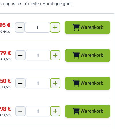
ung ist es für jeden Hund geeignet.
95 €
Warenkorb
63 €/kg
79 €
Warenkorb
56 €/kg
50 €
Warenkorb
57 €/kg
98 €
Warenkorb
47 €/kg