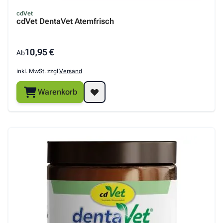
cdVet
cdVet DentaVet Atemfrisch
10,95 €
Ab
inkl. MwSt. zzgl.
Versand
Warenkorb