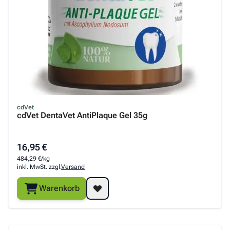
cdVet
cdVet DentaVet AntiPlaque Gel 35g
16,95 €
484,29 €/kg
inkl. MwSt. zzgl.
Versand
Warenkorb