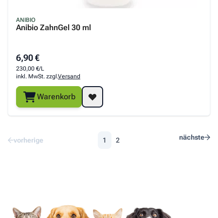
ANIBIO
Anibio ZahnGel 30 ml
6,90 €
230,00 €/L
inkl. MwSt. zzgl.
Versand
Warenkorb
nächste
vorherige
1
2
Sie lesen gerade die Seite
Seite