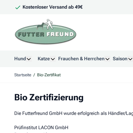
Zum Inhalt springen
Kostenloser Versand ab 49€
Hund
Katze
Frauchen & Herrchen
Saison
Untermenü für Kategorie Hund anzeigen
Untermenü für Kategorie Katze anzeig
Untermenü f
U
Startseite
/
Bio-Zertifikat
Bio Zertifizierung
Die Futterfreund GmbH wurde erfolgreich als Händler/Lageri
Prüfinstitut LACON GmbH