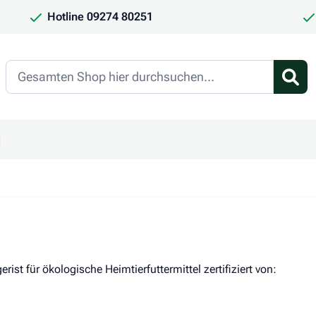
Hotline 09274 80251
Search
en
ür Kategorie Frauchen & Herrchen anzeigen
ntermenü für Kategorie Saison anzeigen
st für ökologische Heimtierfuttermittel zertifiziert von: