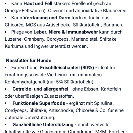
Kann
Haut und Fell
stärken: Forellenöl (reich an
Omega-Fettsäuren), Olivenöl und antioxidative Blaubeeren.
Kann
Verdauung und Darm
fördern: Inulin aus
Chicorée, MOS aus Artischocke, Süßkartoffeln, Bananen.
Pflege von
Leber, Niere & Immunabwehr
kann durch
Luzerne, Cranberry, Cordyceps, Mariendistel, Shiitake,
Kurkuma und Ingwer unterstüzt werden.
Nassfutter für Hunde
Extrem hoher
Frischfleischanteil (90%)
- ideal für
ernährungssensible Vierbeiner, mit minimalem
Kohlenhydratgehalt (nur 5% Süßkartoffeln).
Getreide- und allergenfrei
- ohne Erbsen, Kartoffeln
oder überflüssigen Zusatzstoffen.
Funktionale Superfoods
- ergänzt mit Spirulina,
Cordyceps, Shiitake, Artischocke, Chicorée & Co. für eine
optimale Unterstützung.
Ganzheitliche Unterstützung
- durch wertvolle
Inhaltsstoffe wie Glucosamin, Chondroitin, MSM, Forellen-