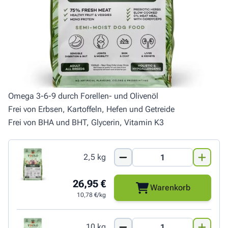
ausgewachsenen Hunde, die du artgerecht und ohne
Kompromisse verwöhnen möchtest.
Schonend bei nur 78°C im eigenen Saft gedämpft
Hypoallergen und Getreidefrei
Unterstützt den Stuhlgang (fester und weniger)
Unterstützung für den Bewegungsapparat
Mit Cordyceps und Shiitake
Omega 3-6-9 durch Forellen- und Olivenöl
Frei von Erbsen, Kartoffeln, Hefen und Getreide
Frei von BHA und BHT, Glycerin, Vitamin K3
2,5 kg
26,95 €
Warenkorb
10,78 €/kg
10 kg