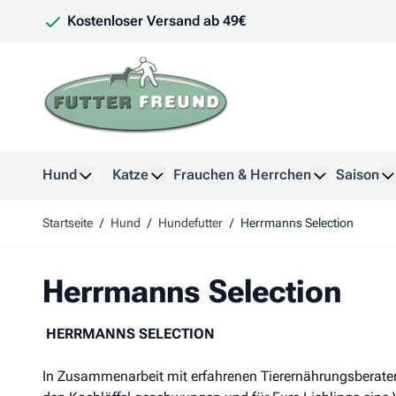
Zum Inhalt springen
Kostenloser Versand ab 49€
Hund
Katze
Frauchen & Herrchen
Saison
Untermenü für Kategorie Hund anzeigen
Untermenü für Kategorie Katze anzeig
Untermenü f
U
Startseite
/
Hund
/
Hundefutter
/
Herrmanns Selection
Herrmanns Selection
HERRMANNS SELECTION
In Zusammenarbeit mit erfahrenen Tierernährungsberate