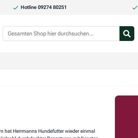
Hotline 09274 80251
Search
en
ür Kategorie Frauchen & Herrchen anzeigen
ntermenü für Kategorie Saison anzeigen
rn hat Herrmanns Hundefutter wieder einmal