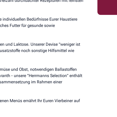
Vielzahl durchdachter Rezepturen mit feinsten
 individuellen Bedürfnisse Eurer Haustiere
iches Futter für gesunde sowie
ten und Laktose. Unserer Devise "weniger ist
satzstoffe noch sonstige Hilfsmittel wie
emüse und Obst, notwendigen Ballastoffen
anth - unsere "Herrmanns Selection" enthält
n Zusammensetzung im Rahmen einer
enen Menüs ernährt Ihr Euren Vierbeiner auf