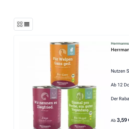
Der Prei
Herrmanns
Herrman
Nutzen S
Ab 12 Do
Der Raba
3,59 
Ab