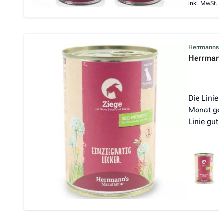
inkl. MwSt. 
Herrmanns
Herrmann
Die Lini
Monat ge
Linie gu