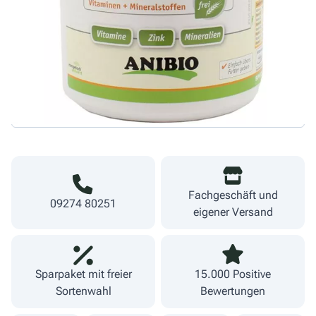
Menge
47,38 €/kg
Warenkorb
inkl. MwSt.
zzgl. Versand
Lieferzeit 1-3 Werktage
Fachgeschäft und
09274 80251
eigener Versand
Sparpaket mit freier
15.000 Positive
Sortenwahl
Bewertungen