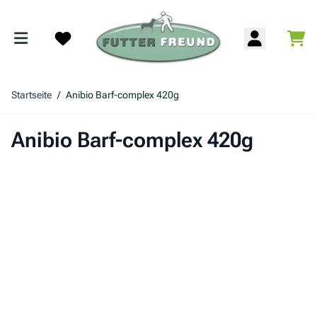
Zum Inhalt springen
War
Search
Startseite
/
Anibio Barf-complex 420g
Anibio Barf-complex 420g