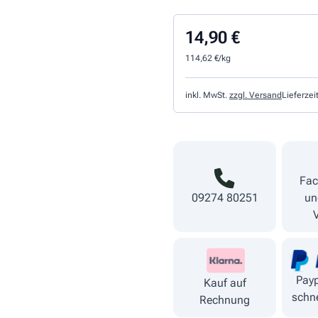
14,90 €
114,62 €/kg
inkl. MwSt.
zzgl. Versand
Lieferzei
Fac
09274 80251
un
Payp
Kauf auf
schne
Rechnung