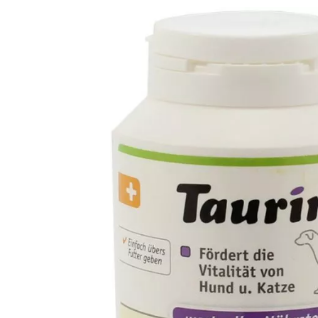
Analy
Produkt­details
Zusammen­setzung
Besta
Anibio Taurin
Ergänzungsfuttermittel für Katzen und Hunde
Fördert die Vitalität von Katzen und Hunden
Taurin ist für Katzen lebensnotwendig. Die Katze ist nicht
Tauringehalt in vielen Fertigfuttermitteln oft zu gering 
Beigabe über die Futterzufuhr sehr wichtig.