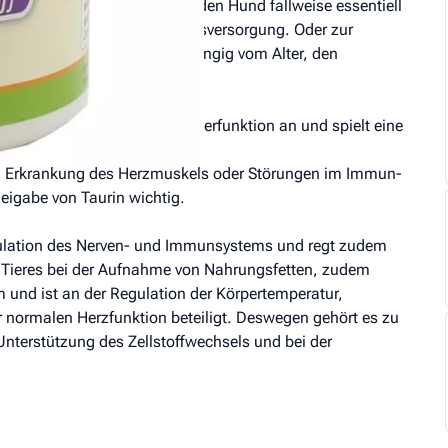
olle Sache. Taurin kann für den Hund fallweise essentiell
eitsfall oder bei einer Untersversorgung. Oder zur
 Taurin für den Hund ist abhängig vom Alter, den
em sowie die Nieren- und Leberfunktion an und spielt eine
ng, Erkrankung des Herzmuskels oder Störungen im Immun-
igabe von Taurin wichtig.
 Regulation des Nerven- und Immunsystems und regt zudem
es Tieres bei der Aufnahme von Nahrungsfetten, zudem
m und ist an der Regulation der Körpertemperatur,
r normalen Herzfunktion beteiligt. Deswegen gehört es zu
nterstützung des Zellstoffwechsels und bei der