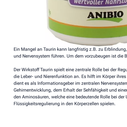
Ebenso ist auch bei Hunden eine Taurinbeigabe eine sinnv
sein, z.B. zuchtbedingt bei bestimmten Rassen, im Krankh
Erhaltung und Förderung der Herztätigkeit. Der Bedarf an
Lebensumständen, Zustand, Gewicht und Gesundheit.
Taurin unterstützt den Stoffwechsel, regt das Immunsyst
große Rolle im Zentralnervensystem.
Ein Mangel an Taurin kann langfristig z.B. zu Erblindu
und Nervensystem führen. Um dem vorzubeugen ist die Be
Der Wirkstoff Taurin spielt eine zentrale Rolle bei der
die Leber- und Nierenfunktion an. Es hilft im Körper ihr
dient es als Informationsgeber im zentralen Nervensyste
Gehirnentwicklung, dem Erhalt der Sehfähigkeit und eine
den Aminosäuren, welche eine bedeutende Rolle bei der U
Flüssigkeitsregulierung in den Körperzellen spielen.