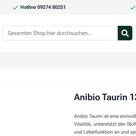
Hotline 09274 80251
Search
en
ür Kategorie Frauchen & Herrchen anzeigen
ntermenü für Kategorie Saison anzeigen
Anibio Taurin 
Anibio Taurin ist eine sinnvo
Vitalität, unterstützt den S
und Leberfunktion an und spi