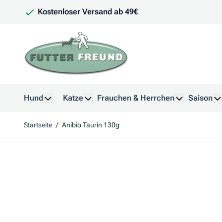
Zum Inhalt springen
Kostenloser Versand ab 49€
Hund
Katze
Frauchen & Herrchen
Saison
Untermenü für Kategorie Hund anzeigen
Untermenü für Kategorie Katze anzeig
Untermenü f
U
Startseite
/
Anibio Taurin 130g