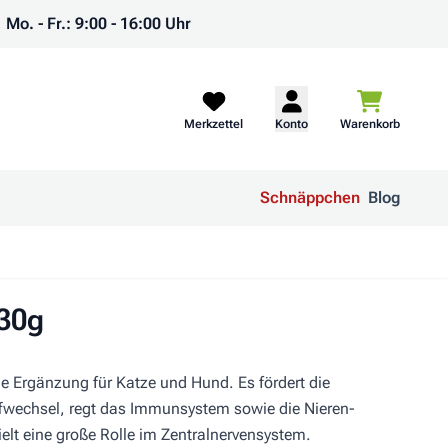
Mo. - Fr.: 9:00 - 16:00 Uhr
Warenkorb
Merkzettel
Konto
Warenkorb
Schnäppchen
Blog
130g
lle Ergänzung für Katze und Hund. Es fördert die
toffwechsel, regt das Immunsystem sowie die Nieren-
elt eine große Rolle im Zentralnervensystem.