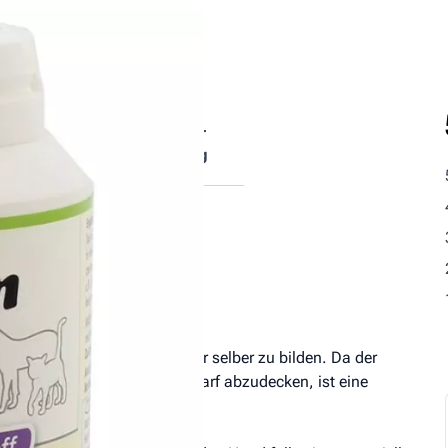
tische
Fütterungs­
ndteile
empfehlung
 in der Lage, Taurin im Körper selber zu bilden. Da der
ist, um den entsprechenden Bedarf abzudecken, ist eine