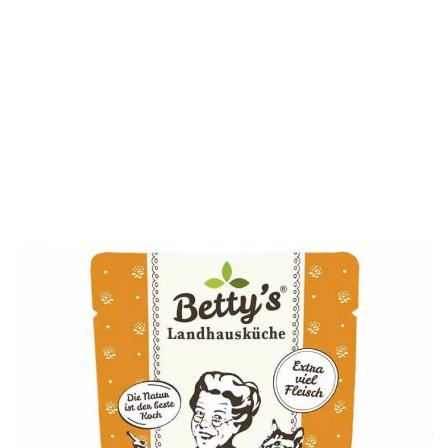
Die Sorte Ente im Frischebeutel von Betty's Landhausküche
enthält reichlich Fleisch vom Geflügel und eignet sich nicht
nur für magenempfindliche Katzen sehr gut, sondern auch
für alle ausgewachsenen Schnurrer.
Derzeit nicht lieferbar