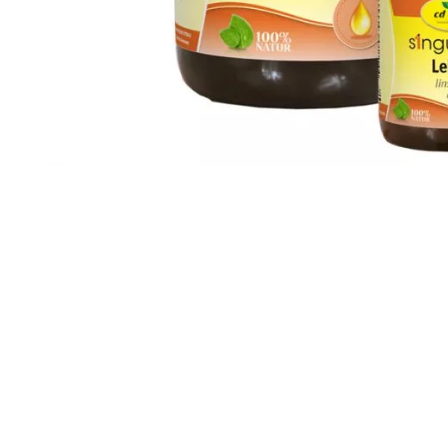
Das aus Leinsamen gewonnene Singulares Leinöl ist, wie 
Qualität. Seine besondere Eigenschaft ist der mit bis z
eignet es sich hervorragend zum Ausgleichen vom Omega
eignet sich Leinöl als hervorragende Energiequelle nicht n
Einzelfuttermittel für Hunde, Katzen und Pferde