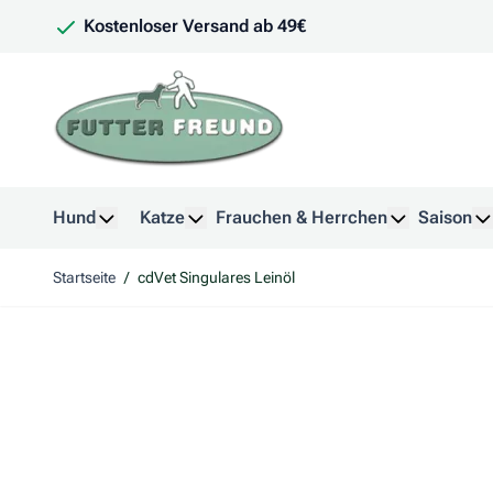
Zum Inhalt springen
Kostenloser Versand ab 49€
Hund
Katze
Frauchen & Herrchen
Saison
Untermenü für Kategorie Hund anzeigen
Untermenü für Kategorie Katze anzeig
Untermenü f
U
Startseite
/
cdVet Singulares Leinöl