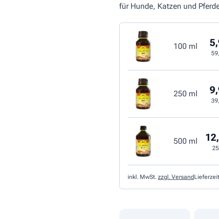
für Hunde, Katzen und Pferde
5,
100 ml
59
9,
250 ml
39
12,
500 ml
25
inkl. MwSt.
zzgl. Versand
Lieferzei