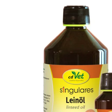
Produkt­details
Zusammen­setzung
cdVet Singulares Leinöl