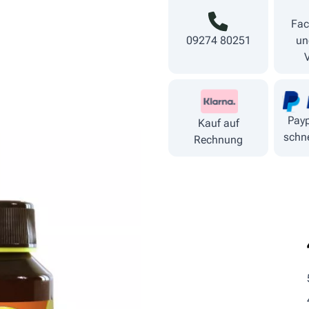
Fac
09274 80251
un
Payp
Kauf auf
schne
Rechnung
Fütterungs­empfehlung