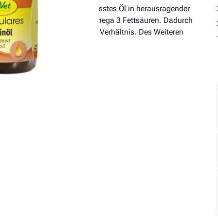
alle cdVet Öle, ein kaltgepresstes Öl in herausragender
u 57% extrem hohe Anteil an Omega 3 Fettsäuren. Dadurch
 6 zum Omega 3 Fettsäuren Verhältnis. Des Weiteren
ur für Pferde.