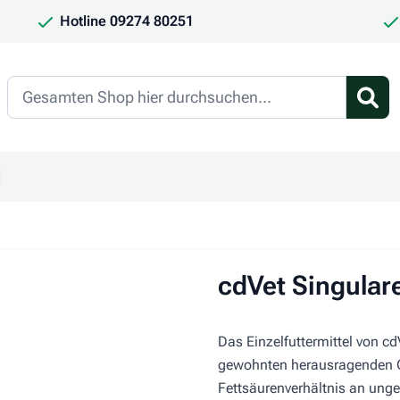
Hotline 09274 80251
Search
en
ür Kategorie Frauchen & Herrchen anzeigen
ntermenü für Kategorie Saison anzeigen
cdVet Singular
Das Einzelfuttermittel von cdV
gewohnten herausragenden Qu
Fettsäurenverhältnis an ung