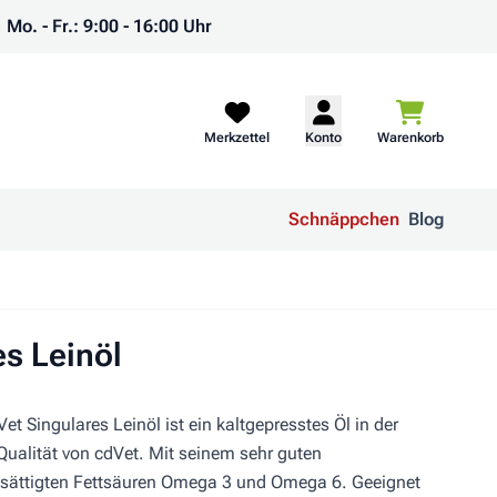
Mo. - Fr.: 9:00 - 16:00 Uhr
Warenkorb
Merkzettel
Konto
Warenkorb
Schnäppchen
Blog
es Leinöl
et Singulares Leinöl ist ein kaltgepresstes Öl in der
alität von cdVet. Mit seinem sehr guten
esättigten Fettsäuren Omega 3 und Omega 6. Geeignet