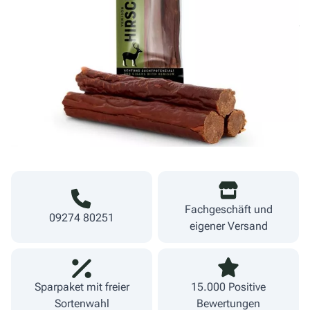
Derzeit nicht lieferbar
2,69 €
35,87 €/kg
inkl. MwSt.
zzgl. Versand
Lieferzeit 1-3 Werktage
Fachgeschäft und
09274 80251
eigener Versand
Sparpaket mit freier
15.000 Positive
Sortenwahl
Bewertungen