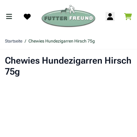
Zum Inhalt springen
War
Search
Startseite
/
Chewies Hundezigarren Hirsch 75g
Chewies Hundezigarren Hirsch
75g