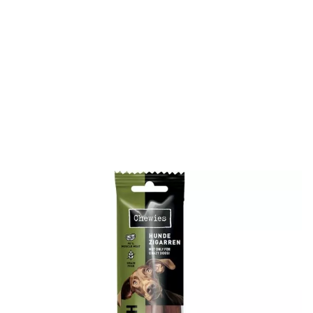
Die Chewies Hundezigarren sind so verführerisch und
begeistern mit vollem, intensiven Fleischgeschmack. Der
Fleischanteil liegt bei 98 % und verwöhnt so
anspruchsvolle Fellnasen mit feinstem Muskelfleisch.
Chewies Hundezigarren sind rauchfrei und schenken wahre
Genussmomente.