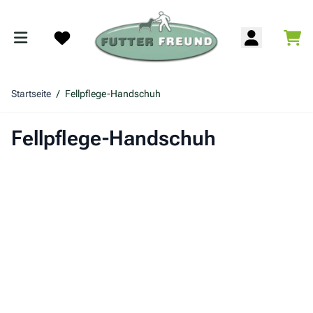
Zum Inhalt springen
War
Search
Startseite
/
Fellpflege-Handschuh
Fellpflege-Handschuh