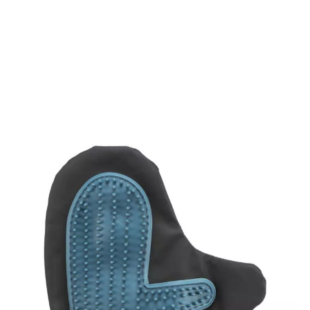
Dieser Fellpflege-Handschuh pflegt das Fell beim
Streicheln und regt gleichzeitig die Durchblutung an. Ihr
Hund wird so massiert und gleichzeitig wird sein Fell von
abgestorbenen Haaren und Staub befreit. Ideal für
Kurzhaar und Rauhaar.
Menge