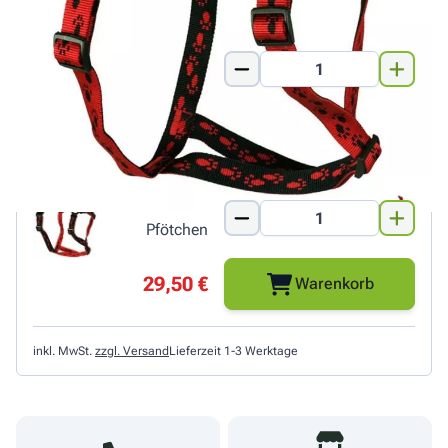
braun/beige
Pfötchen
29,50 €
Warenkorb
schwarz/rote
Pfötchen
29,50 €
Warenkorb
inkl. MwSt.
zzgl. Versand
Lieferzeit 1-3 Werktage