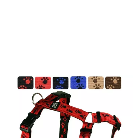
Die Feltmann Hundegeschirre sind extrem strapazierfähig
und können bei 30 °C problemlos in der Maschine
gewaschen werden. Bei den patentieren Feltmann
Kreuzgeschirren werden nur hochwertigste Komponenten
verwendet. Feltmann produziert Qualität „Made in
Germany“.