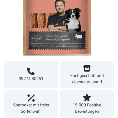
3,49 €
Menge
34,90 €/kg
Warenkorb
inkl. MwSt.
zzgl. Versand
Lieferzeit 1-3 Werktage
Fachgeschäft und
09274 80251
eigener Versand
Sparpaket mit freier
15.000 Positive
Sortenwahl
Bewertungen