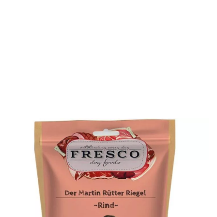
Der natürliche Monoprotein-Trainingssnack aus reinem
Rindfleisch in Riegel-Form, mit dem Gütesiegel des
Hundeprofis Martin Rütter.
Achtung neues Design und
Rezepturänderung. Aktuell haben wir beides auf Lager.