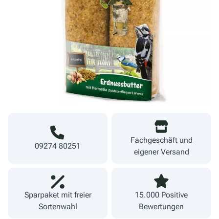
6,79 €
Menge
9,70 €/kg
Warenkorb
inkl. MwSt.
zzgl. Versand
Lieferzeit 1-3 Werktage
Fachgeschäft und
09274 80251
eigener Versand
Sparpaket mit freier
15.000 Positive
Sortenwahl
Bewertungen