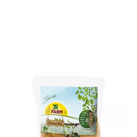
Die JR Farm Erdnussbutter mit schmackhaften
Soldatenfliegen-Larven bietet ein „langes“ Pickvergnügen
für alle Wildvögel. Diese wurden speziell für die Fütterung
von Wildvögeln entwickelt.