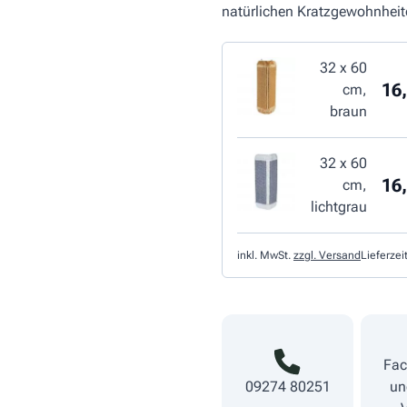
natürlichen Kratzgewohnheite
32 x 60
16,
cm,
braun
32 x 60
16,
cm,
lichtgrau
inkl. MwSt.
zzgl. Versand
Lieferzei
Fac
09274 80251
un