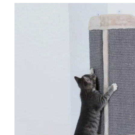
Produkt­details
Kratzbrett für Zimmerecken, 32×60 cm
In dieses Sisal-Kratzbrett für Katzen wurde Catnip eing
"angelockt" wird und ihren Kratzgewohnheiten freien Lauf
und Teppiche vor den natürlichen Kratzgewohnheiten Ihrer