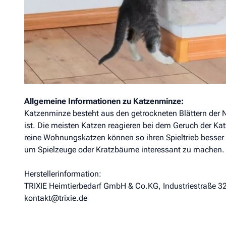
geeignet.
Sisal/Plüsch
Plüschbezogene Rückseite
Sisalteppich je 14 × 46 cm
Zum Aufhängen
Allgemeine Informationen zu Katzenminze:
Katzenminze besteht aus den getrockneten Blättern der N
ist. Die meisten Katzen reagieren bei dem Geruch der Kat
reine Wohnungskatzen können so ihren Spieltrieb besser a
um Spielzeuge oder Kratzbäume interessant zu machen.
Herstellerinformation:
TRIXIE Heimtierbedarf GmbH & Co.KG, Industriestraße 3
kontakt@trixie.de