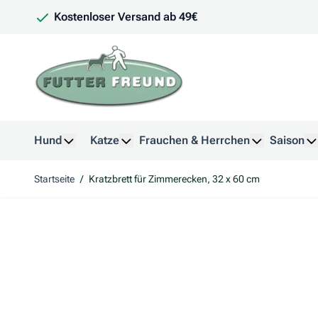
Zum Inhalt springen
Kostenloser Versand ab 49€
Hund
Katze
Frauchen & Herrchen
Saison
Untermenü für Kategorie Hund anzeigen
Untermenü für Kategorie Katze anzeig
Untermenü f
U
Startseite
/
Kratzbrett für Zimmerecken, 32 x 60 cm