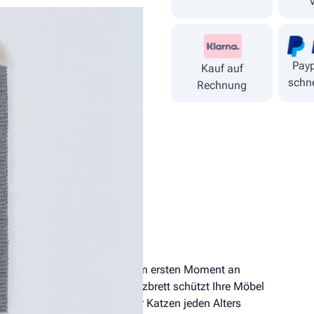
Payp
Kauf auf
schne
Rechnung
earbeitet, so dass die Katze vom ersten Moment an
 lassen kann. Das Sisal-Kratzbrett schützt Ihre Möbel
 Katze. Das Kratzbrett ist für Katzen jeden Alters