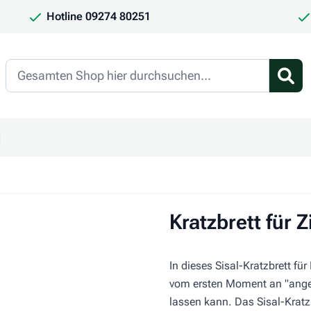
Hotline 09274 80251
Search
en
ür Kategorie Frauchen & Herrchen anzeigen
ntermenü für Kategorie Saison anzeigen
Kratzbrett für
In dieses Sisal-Kratzbrett fü
vom ersten Moment an "angel
lassen kann. Das Sisal-Kratz