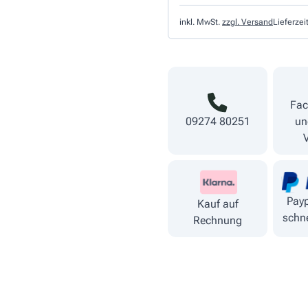
inkl. MwSt.
zzgl. Versand
Lieferzei
Fac
09274 80251
un
Payp
Kauf auf
schne
Rechnung