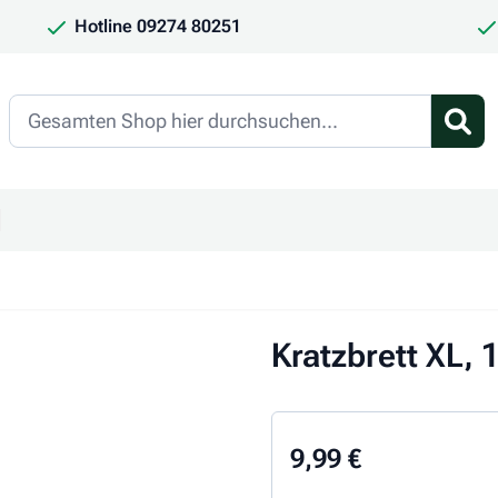
Hotline 09274 80251
Search
en
ür Kategorie Frauchen & Herrchen anzeigen
ntermenü für Kategorie Saison anzeigen
Kratzbrett XL, 
9,99 €