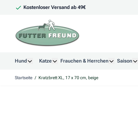
Zum Inhalt springen
Kostenloser Versand ab 49€
Hund
Katze
Frauchen & Herrchen
Saison
Untermenü für Kategorie Hund anzeigen
Untermenü für Kategorie Katze anzeig
Untermenü f
U
Startseite
/
Kratzbrett XL, 17 x 70 cm, beige