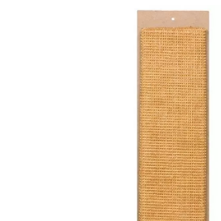
Produkt­details
Kratzbrett XL
Sisalteppich 15 x 62 cm
Zum Aufhängen
Herstellerinformation:
TRIXIE Heimtierbedarf GmbH & Co.KG, Industriestraße 3
kontakt@trixie.de