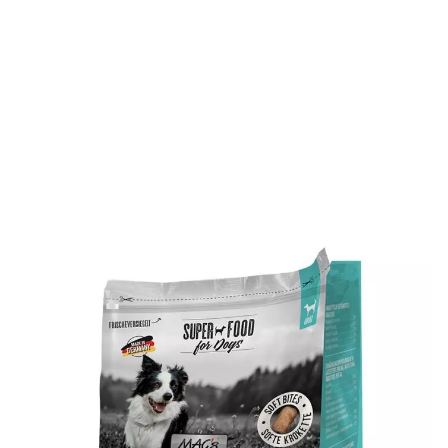
Das MAC’s Mono Soft Frisches Rind ist die perfekte Wahl
für empfindliche Hunde. Die Rezeptur besteht aus
hochwertigem, frischem Rindfleisch als einzige tierische
Proteinquelle. Dieses Futter ist auch sehr gut für
Ausschlussdiäten geeignet.