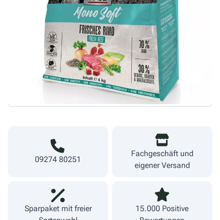
23,95 €
Menge
5,99 €/kg
Warenkorb
inkl. MwSt.
zzgl. Versand
Lieferzeit 1-3 Werktage
Fachgeschäft und
09274 80251
eigener Versand
Sparpaket mit freier
15.000 Positive