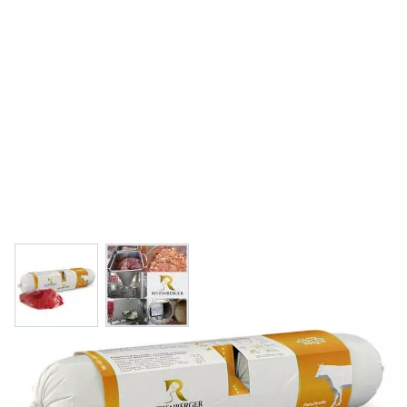
View larger image
View larger image
Die gekochte Fleischrolle mit Rind von Ritzenberger, eignet
sich bestens zum mischen mit anderen Zutaten (Gemüse,