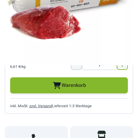
Obst usw.). Die Fleischwurst enthält saftiges
Muskelfleisch, Rinderherz, fettfreie Lunge und
vitaminreiche Leber.Jetzt in der praktischen Duo-Roll!
Hinweis: Ritzenberger stellt derzeit die Futterrezeptur
um. Wir versenden die neue Variante.
5,29 €
Menge
6,61 €/kg
Warenkorb
inkl. MwSt.
zzgl. Versand
Lieferzeit 1-3 Werktage