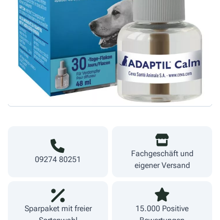
24,90 €
Menge
518,75 €/L
Warenkorb
inkl. MwSt.
zzgl. Versand
Lieferzeit 1-3 Werktage
Fachgeschäft und
09274 80251
eigener Versand
Sparpaket mit freier
15.000 Positive