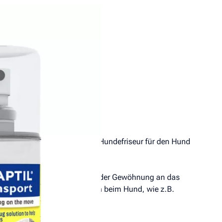
Downloads
 Besuche beim Tierarzt oder Hundefriseur für den Hund
erwegs geeignet. Es hilft bei der Gewöhnung an das
es, stressbedingtes Verhalten beim Hund, wie z.B.
d des Transports.