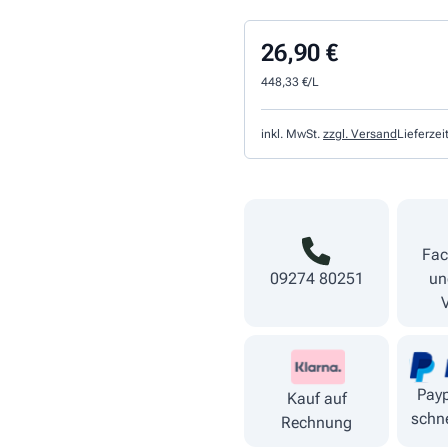
26,90 €
448,33 €/L
inkl. MwSt.
zzgl. Versand
Lieferzei
Fac
09274 80251
un
Payp
Kauf auf
schne
Rechnung