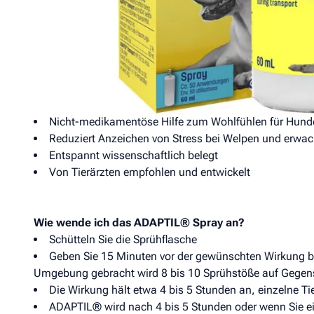
Das ADAPTIL® Transport Spray kann direkt aufgesprü
Liegeplätze
Transportboxen
Oder ins Auto
Das Wichtigste zum ADAPTIL® Spray im Überblick:
Nicht-medikamentöse Hilfe zum Wohlfühlen für Hund
Reduziert Anzeichen von Stress bei Welpen und erw
Entspannt wissenschaftlich belegt
Von Tierärzten empfohlen und entwickelt
Wie wende ich das ADAPTIL® Spray an?
Schütteln Sie die Sprühflasche
Geben Sie 15 Minuten vor der gewünschten Wirkung b
Umgebung gebracht wird 8 bis 10 Sprühstöße auf Gegens
Die Wirkung hält etwa 4 bis 5 Stunden an, einzelne Tie
ADAPTIL® wird nach 4 bis 5 Stunden oder wenn Sie ei