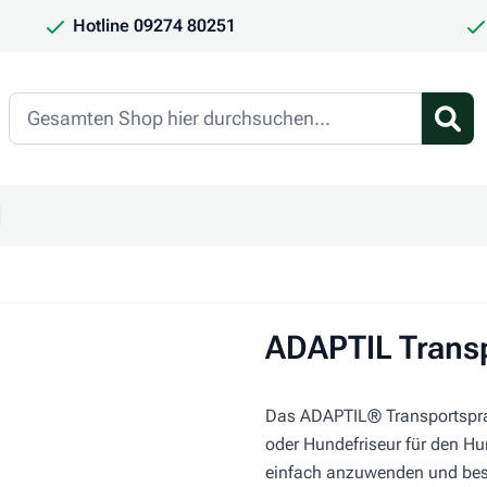
Hotline 09274 80251
Search
en
ür Kategorie Frauchen & Herrchen anzeigen
ntermenü für Kategorie Saison anzeigen
ADAPTIL Transp
Das ADAPTIL® Transportspray
oder Hundefriseur für den Hu
einfach anzuwenden und beso