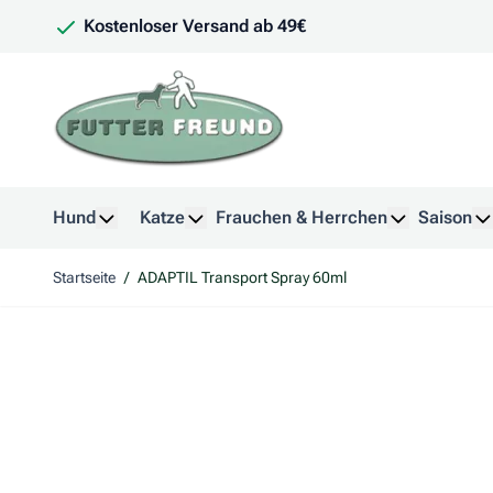
Zum Inhalt springen
Kostenloser Versand ab 49€
Hund
Katze
Frauchen & Herrchen
Saison
Untermenü für Kategorie Hund anzeigen
Untermenü für Kategorie Katze anzeig
Untermenü f
U
Startseite
/
ADAPTIL Transport Spray 60ml