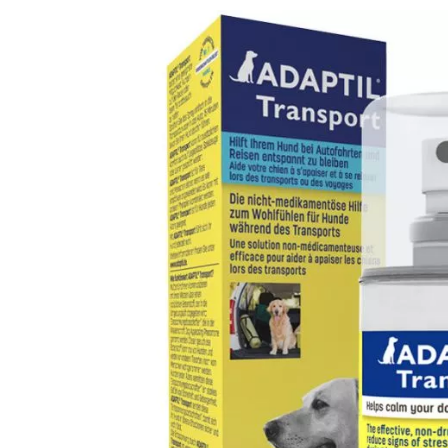
Produkt­details
Zusammen­setzung
ADAPTIL Transport Spray
Hunde Entspannungsmittel
Das ADAPTIL® Transport Spray hilft Reisen, Autofahrten,
weniger stressreich zu machen.
Das Spray ist einfach anzuwenden und besonders für unt
Autofahren und reduziert nachweislich bereits vorhanden
Speicheln, Erbrechen, Unruhe, Bellen und Jaulen währen