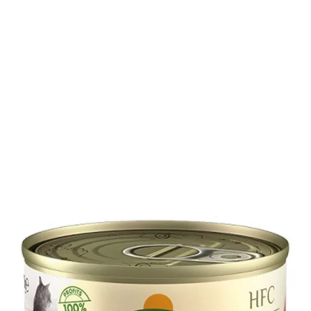
Die Sorte Kitten mit Huhn für die kleinsten aus der HFC-
Linie von Almo Nature enthält kein dehydriertes Fleisch
oder Fleischmehl. Durch die Brühe wird die tägliche
Flüssigkeitsaufnahme verbessert.