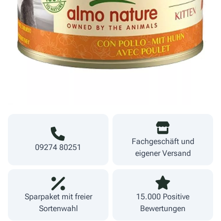
1,33 €
Menge
19,00 €/kg
Warenkorb
inkl. MwSt.
zzgl. Versand
Lieferzeit 1-3 Werktage
Fachgeschäft und
09274 80251
eigener Versand
Sparpaket mit freier
15.000 Positive
Sortenwahl
Bewertungen