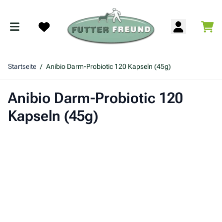
Zum Inhalt springen
War
Search
Startseite
/
Anibio Darm-Probiotic 120 Kapseln (45g)
Anibio Darm-Probiotic 120
Kapseln (45g)