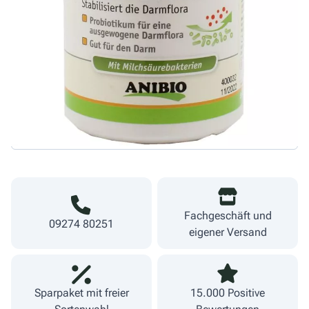
19,90 €
Menge
442,22 €/kg
Warenkorb
inkl. MwSt.
zzgl. Versand
Lieferzeit 1-3 Werktage
Fachgeschäft und
09274 80251
eigener Versand
Sparpaket mit freier
15.000 Positive