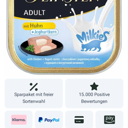
Warenkorb
inkl. MwSt.
zzgl. Versand
Lieferzeit 1-3 Werktage
Fachgeschäft und
09274 80251
eigener Versand
Sparpaket mit freier
15.000 Positive
Sortenwahl
Bewertungen