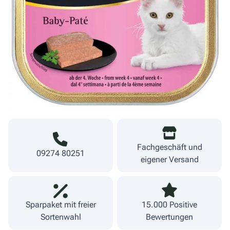
0,85 €
Menge
8,50 €/kg
Warenkorb
inkl. MwSt.
zzgl. Versand
Lieferzeit 1-3 Werktage
Fachgeschäft und
09274 80251
eigener Versand
Sparpaket mit freier
15.000 Positive
Sortenwahl
Bewertungen