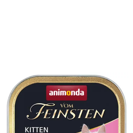
Die Sorte vom Feinsten Kitten Baby Pate von Animonda ist
für junge, heranwachsende Katzen ab der 4. Woche. Ihr
Kätzchen kann sich auf eine leckere Kombination aus
Geflügel, Schwein, Rind und Fisch freuen.