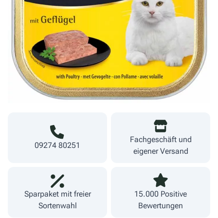
0,85 €
Menge
8,50 €/kg
Warenkorb
inkl. MwSt.
zzgl. Versand
Lieferzeit 1-3 Werktage
Fachgeschäft und
09274 80251
eigener Versand
Sparpaket mit freier
15.000 Positive
Sortenwahl
Bewertungen