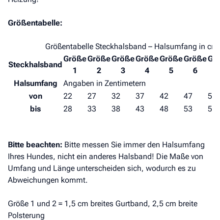
Größentabelle:
Größentabelle Steckhalsband – Halsumfang in cm
Größe
Größe
Größe
Größe
Größe
Größe
Gr
Steckhalsband
1
2
3
4
5
6
Halsumfang
Angaben in Zentimetern
von
22
27
32
37
42
47
52
bis
28
33
38
43
48
53
58
Bitte beachten:
Bitte messen Sie immer den Halsumfang
Ihres Hundes, nicht ein anderes Halsband! Die Maße von
Umfang und Länge unterscheiden sich, wodurch es zu
Abweichungen kommt.
Größe 1 und 2 = 1,5 cm breites Gurtband, 2,5 cm breite
Polsterung