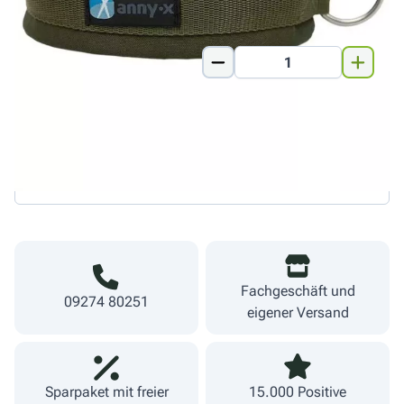
Gr.2: 27-
33cm
21,50 €
Warenkorb
inkl. MwSt.
zzgl. Versand
Lieferzeit 1-3 Werktage
Fachgeschäft und
09274 80251
eigener Versand
Sparpaket mit freier
15.000 Positive