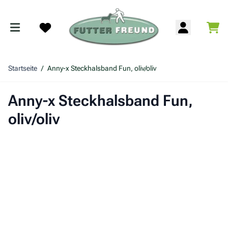
Zum Inhalt springen
War
Search
Startseite
/
Anny-x Steckhalsband Fun, oliv/oliv
Anny-x Steckhalsband Fun,
oliv/oliv