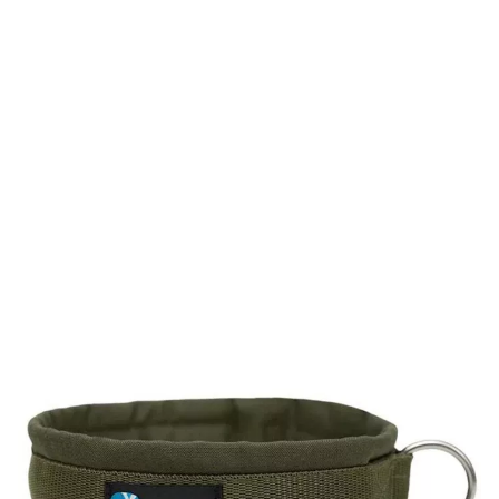
Das Steckhalsband Fun von Anny-x steht unter Anderem
für Langlebigkeit und geringen Verschleiß. Für ein
angenehmes Tragegefühl wurden die Halsbänder mit
Schaumstoff und Codura unterlegt. Für optimale Sicherheit
sorgt der qualitativ hochwertige Verschluss und der
Metallring.