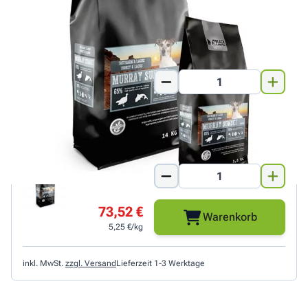
Hundes zu belasten. Ideal für ältere oder übergewichtige
Hunde.
1,5 kg
12,15 €
Warenkorb
8,10 €/kg
14kg
73,52 €
Warenkorb
5,25 €/kg
inkl. MwSt.
zzgl. Versand
Lieferzeit 1-3 Werktage