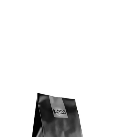
Das Trockenfutter Murray Sunset Balance & Senior mit
Truthahn und Lachs ist mit balanced formula für ein
vitalstoffreiches, fettreduziertes Futter mit hohem
Proteingehalt. So sättigt es ohne den Stoffwechsel Ihres