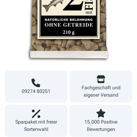
3,49 €
Menge
16,62 €/kg
Warenkorb
inkl. MwSt.
zzgl. Versand
Lieferzeit 1-3 Werktage
Fachgeschäft und
09274 80251
eigener Versand
Sparpaket mit freier
15.000 Positive
Sortenwahl
Bewertungen