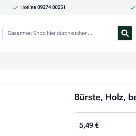
Hotline 09274 80251
Search
en
ür Kategorie Frauchen & Herrchen anzeigen
ntermenü für Kategorie Saison anzeigen
Bürste, Holz, b
5,49 €