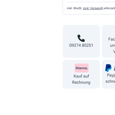
inkl. MwSt.
zzgl. Versand
Lieferzei
Fac
09274 80251
un
Payp
Kauf auf
schne
Rechnung