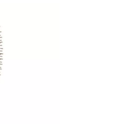
loads
olle
2, 24963 Tarp