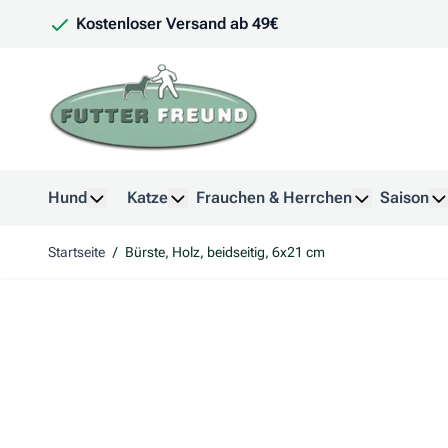
Zum Inhalt springen
Kostenloser Versand ab 49€
Hund
Katze
Frauchen & Herrchen
Saison
Untermenü für Kategorie Hund anzeigen
Untermenü für Kategorie Katze anzeig
Untermenü f
U
Startseite
/
Bürste, Holz, beidseitig, 6x21 cm