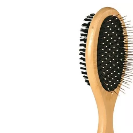
Produkt­details
Down
Bürste, Holz, beidseitig, 6×21 cm
Zur schonenden Pflege des Deckhaars und der Unterw
Holz
Nylonborsten und Drahtborsten mit Noppen
Herstellerinformation:
TRIXIE Heimtierbedarf GmbH & Co.KG, Industriestraße 3
kontakt@trixie.de