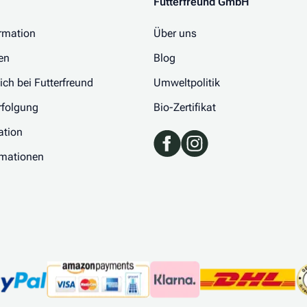
Futterfreund GmbH
rmation
Über uns
en
Blog
 ich bei Futterfreund
Umweltpolitik
folgung
Bio-Zertifikat
ation
rmationen