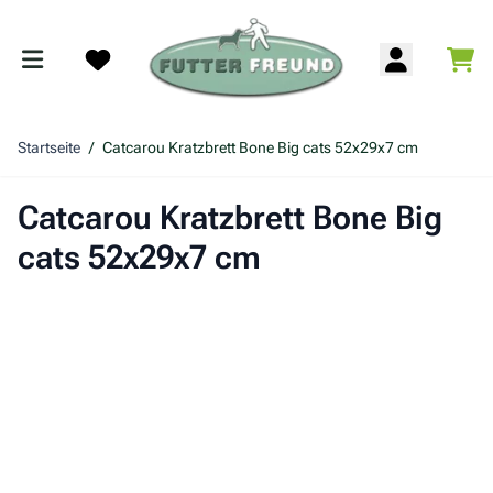
Zum Inhalt springen
War
Search
Startseite
/
Catcarou Kratzbrett Bone Big cats 52x29x7 cm
Catcarou Kratzbrett Bone Big
cats 52x29x7 cm