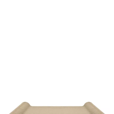
Das Catcarou Kratzbrett Bone Big cats kann Ihre Möbel
stilvoll und zuverlässig schützen vor unerwünschten
Kratzattacken Ihrer Katze. Hierbei überzeugt es nicht nur
mit hoher Funktionalität, sondern setzt auch optische
Akzente in Ihrem Wohnbereich. Für extra Anziehungskraft
sorgt die beiliegende Katzenminze, die Katzen lieben.