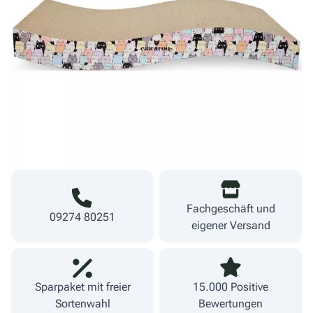
sorgt die beiliegende Katzenminze, die Katzen lieben.
Derzeit nicht lieferbar
9,99 €
inkl. MwSt.
zzgl. Versand
Lieferzeit 1-3 Werktage
Fachgeschäft und
09274 80251
eigener Versand
Sparpaket mit freier
15.000 Positive
Sortenwahl
Bewertungen