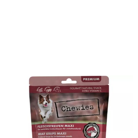
Die getreidefreien Chewies Fleischstreifen Maxi Pferd
bestehen aus gewolftem und schonend luftgetrocknetem
Fleisch mit einem Extra an Vitamin C. Durch die besondere
Herstellung in Deutschland bleiben die hochwertigen
Nährstoffe des Fleisches nahezu vollkommen erhalten. Ein
äußerst köstlicher Snack für zwischendurch.