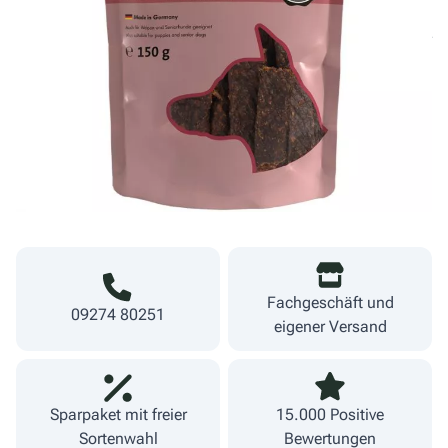
Derzeit nicht lieferbar
5,49 €
36,60 €/kg
inkl. MwSt.
zzgl. Versand
Lieferzeit 1-3 Werktage
Fachgeschäft und
09274 80251
eigener Versand
Sparpaket mit freier
15.000 Positive
Sortenwahl
Bewertungen