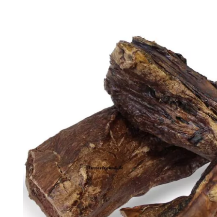
Produkt­details
Zusammen­setzung
Diana Pferde-Lunge - getrocknet
Einzelfuttermittel für Hunde