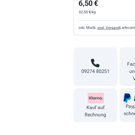
6,50 €
32,50 €/kg
inkl. MwSt.
zzgl. Versand
Lieferzei
Fac
09274 80251
un
Payp
Kauf auf
schne
Rechnung