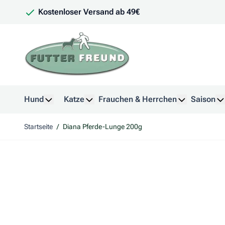
Zum Inhalt springen
Kostenloser Versand ab 49€
Hund
Katze
Frauchen & Herrchen
Saison
Untermenü für Kategorie Hund anzeigen
Untermenü für Kategorie Katze anzeig
Untermenü f
U
Startseite
/
Diana Pferde-Lunge 200g