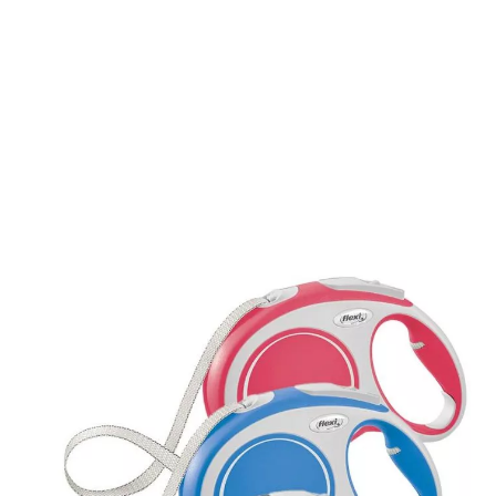
Die Gurt-Roll-Leine von Flexi hat einiges zu bieten. Sie ist
mit einem Softgriff und einem Kurzhub-Bremssystem
ausgestattet. Die Größe des Griffes ist einstellbar. Zudem
ist sie erweiterbar mit der Flexi Multi Box für Snacks und
dem LED Lighting System für Beleuchtung abends beim
Spaziergehen.