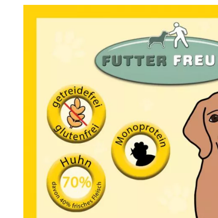
Analy
Produkt­details
Zusammen­setzung
Besta