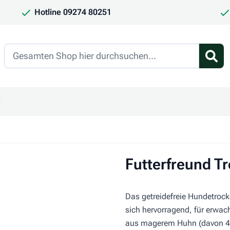
Hotline 09274 80251
Search
en
ür Kategorie Frauchen & Herrchen anzeigen
ntermenü für Kategorie Saison anzeigen
Futterfreund Tr
Das getreidefreie Hundetrocke
sich hervorragend, für erwa
aus magerem Huhn (davon 40%