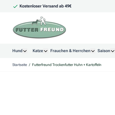
Zum Inhalt springen
Kostenloser Versand ab 49€
Hund
Katze
Frauchen & Herrchen
Saison
Untermenü für Kategorie Hund anzeigen
Untermenü für Kategorie Katze anzeig
Untermenü f
U
Startseite
/
Futterfreund Trockenfutter Huhn + Kartoffeln