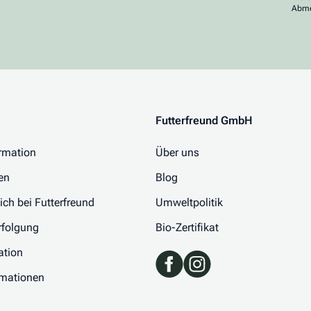
Abme
Futterfreund GmbH
rmation
Über uns
en
Blog
 ich bei Futterfreund
Umweltpolitik
folgung
Bio-Zertifikat
ation
rmationen