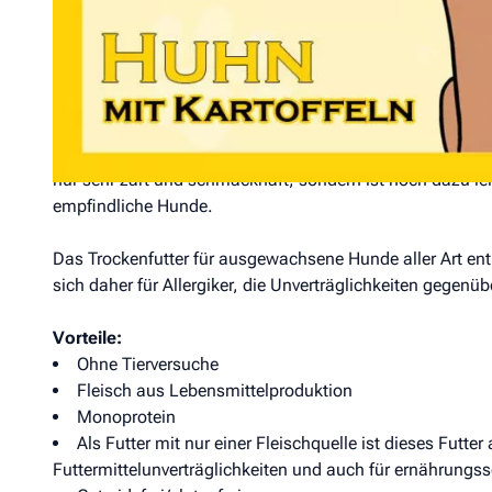
Futterfreund Trockenfutter Huhn + Kartoffeln
Alleinfuttermittel für erwachsene Hunde
Das getreidefreie Hundefutter von Futterfreund enthält a
nahrhaftes und mageres Fleisch ist. Es enthält viele Prote
nur sehr zart und schmackhaft, sondern ist noch dazu lei
empfindliche Hunde.
Das Trockenfutter für ausgewachsene Hunde aller Art enth
sich daher für Allergiker, die Unverträglichkeiten gegenü
Vorteile:
Ohne Tierversuche
Fleisch aus Lebensmittelproduktion
Monoprotein
Als Futter mit nur einer Fleischquelle ist dieses Futter
Futtermittelunverträglichkeiten und auch für ernährungs