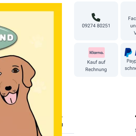
Fac
09274 80251
un
Payp
Kauf auf
schne
Rechnung
tische
Fütterungs­
ndteile
empfehlung