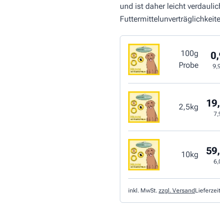
und ist daher leicht verdaul
Futtermittelunverträglichkeit
100g
0,
Probe
9,
19,
2,5kg
7,
59,
10kg
6,
inkl. MwSt.
zzgl. Versand
Lieferzei