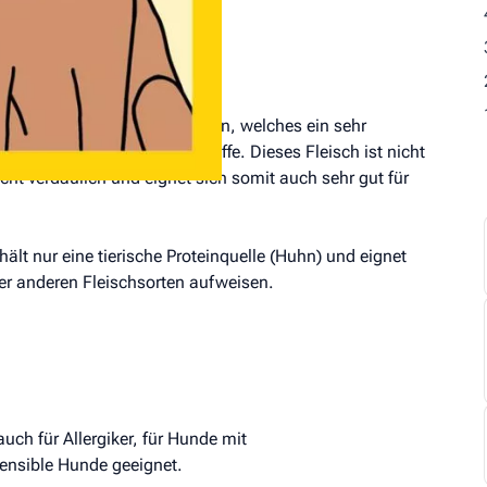
usschließlich Fleisch vom Huhn, welches ein sehr
ine, Vitamine und Mineralstoffe. Dieses Fleisch ist nicht
cht verdaulich und eignet sich somit auch sehr gut für
ält nur eine tierische Proteinquelle (Huhn) und eignet
ber anderen Fleischsorten aufweisen.
 auch für Allergiker, für Hunde mit
sensible Hunde geeignet.