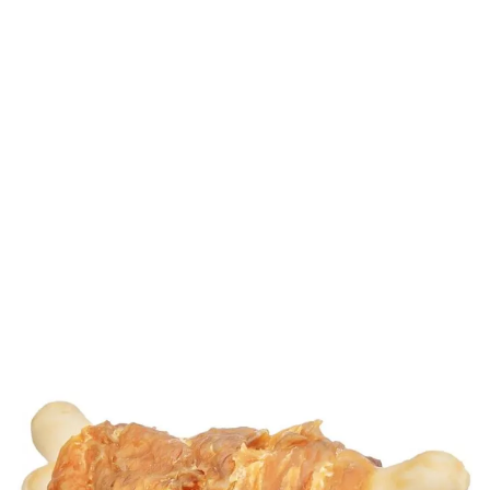
Mit dem Snack Grand Chicky kann sich Ihr Hund auf
leckere Snackknöchelchen mit Hühnerbrust freuen.
0,49 €
Menge
27,22 €/kg