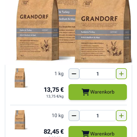
Rassen entwickelt und bietet eine ausgewogene Ernährung
mit 65 % tierischen Proteinen. Die hypoallergene und
getreidefreie Rezeptur enthält hochwertige und natürliche
Zutaten. Ganz
OHNE Knochen, Innereien,
Nebenerzeugnisse oder Huhn.
1+1 Aktion: Kaufe zwei 1kg Beutel und erhalte einen
Beutel gratis!
1 kg
13,75 €
Warenkorb
13,75 €/kg
10 kg
82,45 €
Warenkorb