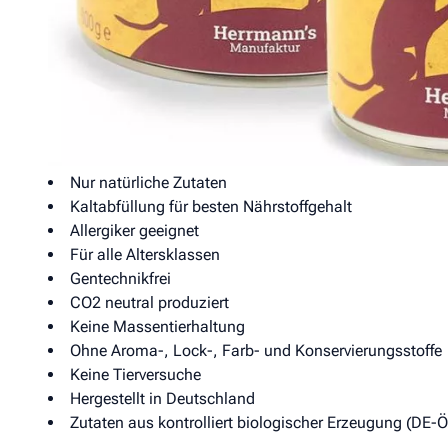
erhalten.
Bei Herrmanns Nassfutter gilt die Natur macht die besten
und Bindemittel können wir daher verzichten. Wie steril
Alles Wissenswerte auf einen Blick:
Nur natürliche Zutaten
Kaltabfüllung für besten Nährstoffgehalt
Allergiker geeignet
Für alle Altersklassen
Gentechnikfrei
CO2 neutral produziert
Keine Massentierhaltung
Ohne Aroma-, Lock-, Farb- und Konservierungsstoffe
Keine Tierversuche
Hergestellt in Deutschland
Zutaten aus kontrolliert biologischer Erzeugung (DE