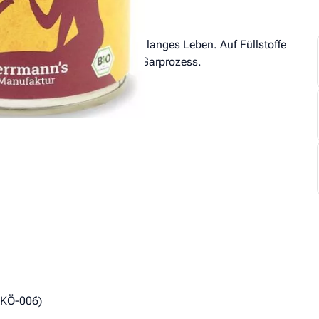
 Rezepte für ein schönes und langes Leben. Auf Füllstoffe
isieren mit einem schonenden Garprozess.
-ÖKÖ-006)