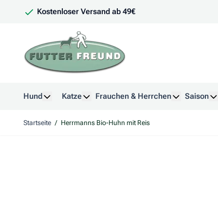
Zum Inhalt springen
Kostenloser Versand ab 49€
Hund
Katze
Frauchen & Herrchen
Saison
Untermenü für Kategorie Hund anzeigen
Untermenü für Kategorie Katze anzeig
Untermenü f
U
Startseite
/
Herrmanns Bio-Huhn mit Reis