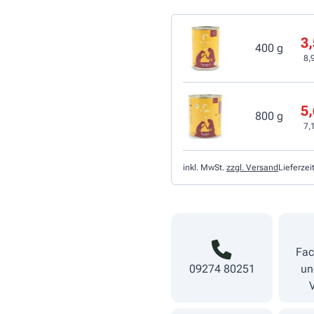
3,
400 g
8,
5,
800 g
7,
inkl. MwSt.
zzgl. Versand
Lieferzei
Fac
09274 80251
un