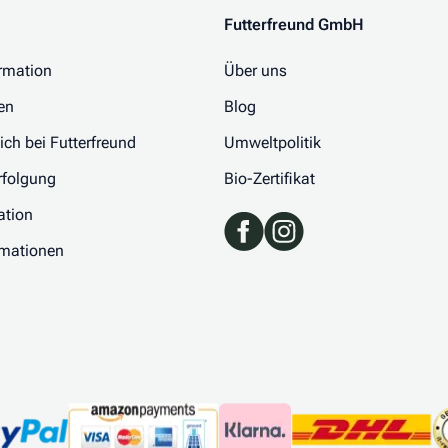
Futterfreund GmbH
rmation
Über uns
en
Blog
 ich bei Futterfreund
Umweltpolitik
folgung
Bio-Zertifikat
ation
rmationen