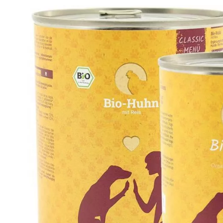
Analy
Produkt­details
Zusammen­setzung
Besta
Herrmanns Bio-Huhn mit Reis
Ergänzungsfuttermittel für Hunde.
Bei Herrmanns werden nur natürliche Zutaten von höchste
Lebensmitteltauglichkeit. Drin ist nur was drauf steht. 