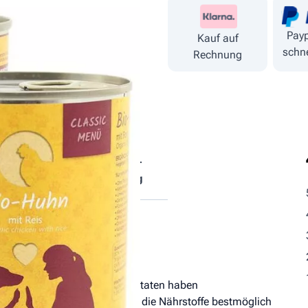
Payp
Kauf auf
schne
Rechnung
tische
Fütterungs­
ndteile
empfehlung
r Qualität verwendet. Alle Zutaten haben
Durch die Kaltabfüllung werden die Nährstoffe bestmöglich