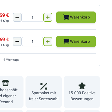
59 €
Warenkorb
98 €/kg
69 €
Warenkorb
11 €/kg
t 1-3 Werktage
hgeschäft
Sparpaket mit
15.000 Positive
d eigener
freier Sortenwahl
Bewertungen
Versand