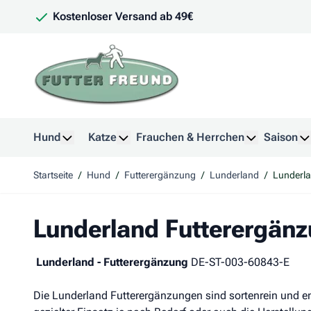
Zum Inhalt springen
Kostenloser Versand ab 49€
Hund
Katze
Frauchen & Herrchen
Saison
Untermenü für Kategorie Hund anzeigen
Untermenü für Kategorie Katze anzeig
Untermenü f
U
Startseite
/
Hund
/
Futterergänzung
/
Lunderland
/
Lunderla
Lunderland Futterergän
Lunderland - Futterergänzung
DE-ST-003-60843-E
Die Lunderland Futterergänzungen sind sortenrein und ent