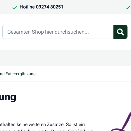
Hotline 09274 80251
Search
en
ür Kategorie Frauchen & Herrchen anzeigen
ntermenü für Kategorie Saison anzeigen
nd Futterergänzung
zung
halten keine weiteren Zusätze. So ist ein