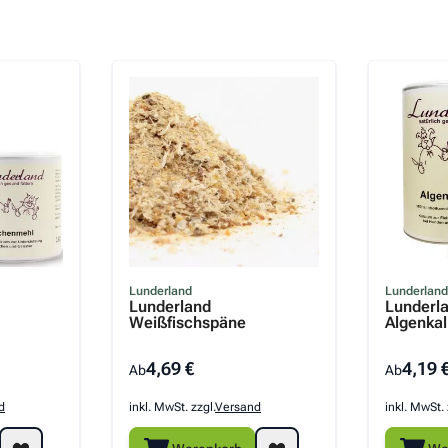
Lunderland
Lunderland
Lunderland
Lunderl
Weißfischspäne
Algenkal
4,69 €
4,19 
Ab
Ab
d
inkl. MwSt. zzgl.
Versand
inkl. MwSt. 