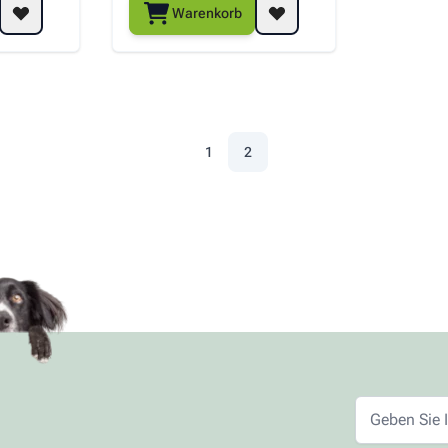
Warenkorb
1
2
Seite
Sie lesen gerade die Seite