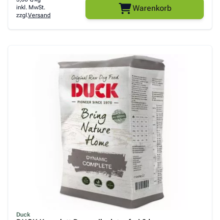
Warenkorb
inkl. MwSt.
zzgl.
Versand
Duck