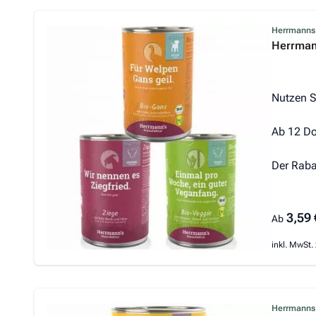
Der Prei
Herrmanns
Herrman
Nutzen S
Ab 12 Do
Der Raba
3,59 
Ab
inkl. MwSt. 
Der Prei
Herrmanns