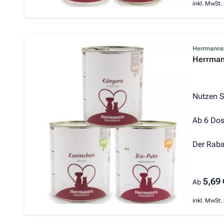
inkl. MwSt. 
Der Prei
Herrmanns
Herrmann
Nutzen S
Ab 6 Dos
Der Raba
5,69 
Ab
inkl. MwSt. 