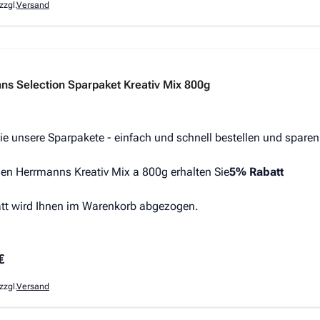
zzgl.
Versand
s hängt von den auf der Produktseite gewählten Optionen ab
s Selection Sparpaket Kreativ Mix 800g
ie unsere Sparpakete - einfach und schnell bestellen und sparen
en Herrmanns Kreativ Mix a 800g erhalten Sie
5% Rabatt
tt wird Ihnen im Warenkorb abgezogen.
€
zzgl.
Versand