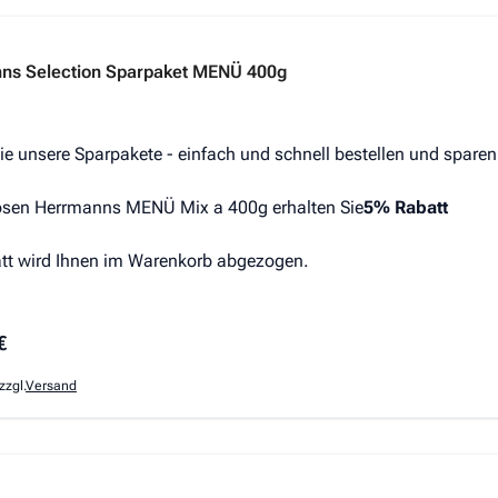
s hängt von den auf der Produktseite gewählten Optionen ab
ns Selection Sparpaket MENÜ 400g
ie unsere Sparpakete - einfach und schnell bestellen und sparen
sen Herrmanns MENÜ Mix a 400g erhalten Sie
5% Rabatt
tt wird Ihnen im Warenkorb abgezogen.
€
zzgl.
Versand
s hängt von den auf der Produktseite gewählten Optionen ab