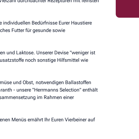
Vielzahl durchdachter Rezepturen mit feinsten
 individuellen Bedürfnisse Eurer Haustiere
iches Futter für gesunde sowie
ten und Laktose. Unserer Devise "weniger ist
satzstoffe noch sonstige Hilfsmittel wie
emüse und Obst, notwendigen Ballastoffen
anth - unsere "Herrmanns Selection" enthält
n Zusammensetzung im Rahmen einer
enen Menüs ernährt Ihr Euren Vierbeiner auf