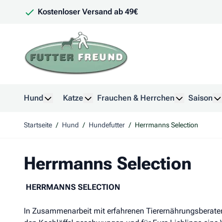
Zum Inhalt springen
Kostenloser Versand ab 49€
Hund
Katze
Frauchen & Herrchen
Saison
Untermenü für Kategorie Hund anzeigen
Untermenü für Kategorie Katze anzeig
Untermenü f
U
Startseite
/
Hund
/
Hundefutter
/
Herrmanns Selection
Herrmanns Selection
HERRMANNS SELECTION
In Zusammenarbeit mit erfahrenen Tierernährungsberate