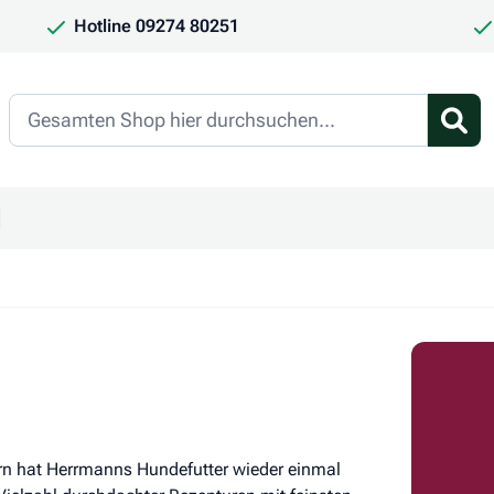
Hotline 09274 80251
Search
en
ür Kategorie Frauchen & Herrchen anzeigen
ntermenü für Kategorie Saison anzeigen
rn hat Herrmanns Hundefutter wieder einmal