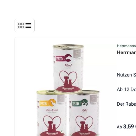
Der Prei
Herrmanns
Herrmann
Nutzen S
Ab 12 Do
Der Raba
3,59 
Ab