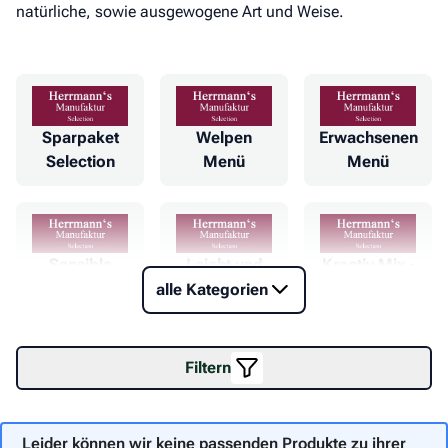
natürliche, sowie ausgewogene Art und Weise.
Sparpaket
Welpen
Erwachsenen
Selection
Menü
Menü
Sensible
Leicht und
Kreativ Mix -
Menü
Vegan Menü
Fleischdose
alle Kategorien
Filtern
Leider können wir keine passenden Produkte zu ihrer