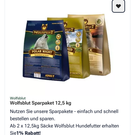
Der Preis hängt von den auf der Produktseite gewählten Op
Wolfsblut
Wolfsblut Sparpaket 12,5 kg
Nutzen Sie unsere Sparpakete - einfach und schnell
bestellen und sparen.
Ab 2 x 12,5kg Säcke Wolfsblut Hundefutter erhalten
Sie
1% Rabatt!