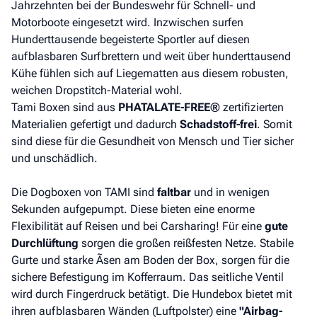
Jahrzehnten bei der Bundeswehr für Schnell- und
Motorboote eingesetzt wird. Inzwischen surfen
Hunderttausende begeisterte Sportler auf diesen
aufblasbaren Surfbrettern und weit über hunderttausend
Kühe fühlen sich auf Liegematten aus diesem robusten,
weichen Dropstitch-Material wohl.
Tami Boxen sind aus
PHATALATE-FREE®
zertifizierten
Materialien gefertigt und dadurch
Schadstoff-frei
. Somit
sind diese für die Gesundheit von Mensch und Tier sicher
und unschädlich.
Die Dogboxen von TAMI sind
faltbar
und in wenigen
Sekunden aufgepumpt. Diese bieten eine enorme
Flexibilität auf Reisen und bei Carsharing! Für eine
gute
Durchlüftung
sorgen die großen reißfesten Netze. Stabile
Gurte und starke Ãsen am Boden der Box, sorgen für die
sichere Befestigung im Kofferraum. Das seitliche Ventil
wird durch Fingerdruck betätigt. Die Hundebox bietet mit
ihren aufblasbaren Wänden (Luftpolster) eine
"Airbag-