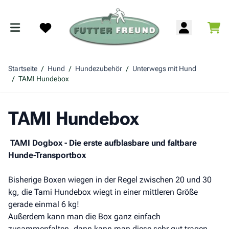
Zum Inhalt springen
War
Search
Startseite
/
Hund
/
Hundezubehör
/
Unterwegs mit Hund
/
TAMI Hundebox
TAMI Hundebox
TAMI Dogbox - Die erste aufblasbare und faltbare
Hunde-Transportbox
Bisherige Boxen wiegen in der Regel zwischen 20 und 30
kg, die Tami Hundebox wiegt in einer mittleren Größe
gerade einmal 6 kg!
Außerdem kann man die Box ganz einfach
zusammenfalten, dann kann man diese sehr gut tragen