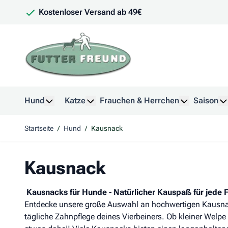
Zum Inhalt springen
Kostenloser Versand ab 49€
Hund
Katze
Frauchen & Herrchen
Saison
Untermenü für Kategorie Hund anzeigen
Untermenü für Kategorie Katze anzeig
Untermenü f
U
Startseite
/
Hund
/
Kausnack
Kausnack
Kausnacks für Hunde - Natürlicher Kauspaß für jede F
Entdecke unsere große Auswahl an hochwertigen Kausnack
tägliche Zahnpflege deines Vierbeiners. Ob kleiner Welpe 