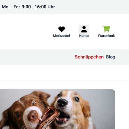
Mo. - Fr.: 9:00 - 16:00 Uhr
Warenkorb
Merkzettel
Konto
Warenkorb
Schnäppchen
Blog