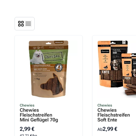
Chewies
Chewies
Chewies
Chewies
Fleischstreifen
Fleischstreifen
Mini Geflügel 70g
Soft Ente
2,99 €
2,99 €
Ab
42,71 €/kg