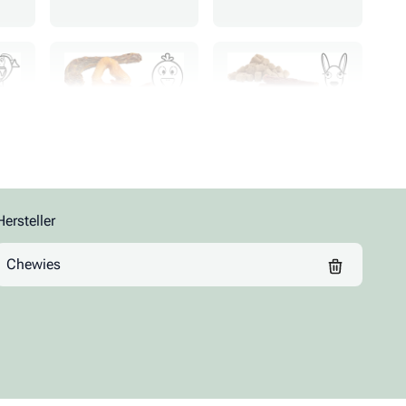
Geflügel
Känguru
Wild
Ziege
Hersteller
Chewies