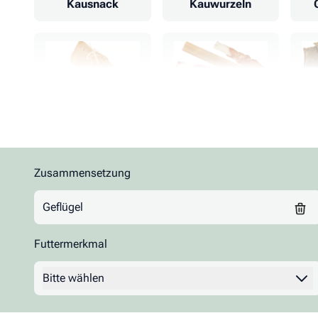
Kausnack
Kauwurzeln
Kauschuhe
Kaurollen
Rind
Schaf
Zusammensetzung
Zur Produktliste springen
Geflügel
Futtermerkmal
Zahnpflege
Filter
Bitte wählen