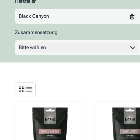
Hersteller
Zur Produktliste springen
Grau
Happy Dog
Black Canyon
Zusammensetzung
Landsnack
Leitwolf
Filter
Bitte wählen
QCHEFS
Rinti
Wolfsblut
Yummeez