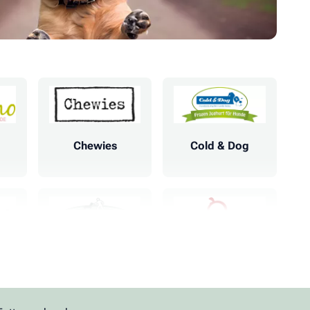
Chewies
Cold & Dog
Futterfreund
Granatapet