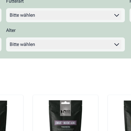
Futterart
Irish Pure
Josera
Joy & Toy
Filter
Bitte wählen
Alter
Lunderland
Ocanis
Pauls Beute
Filter
Bitte wählen
Sanadog
Terra Canis
Trixie