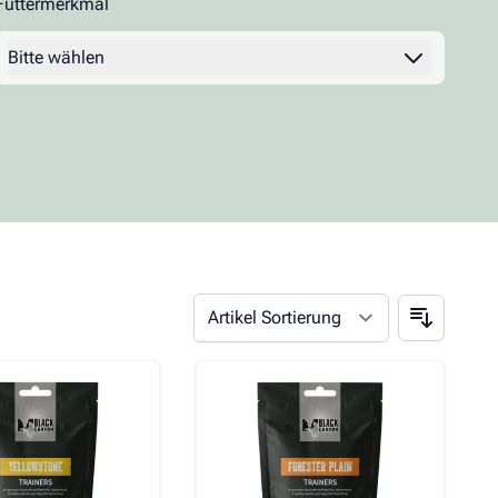
Futtermerkmal
Kronch
Lakefields
Filter
Bitte wählen
Pegasus
Platinum
The Goodstuff
TubiDog