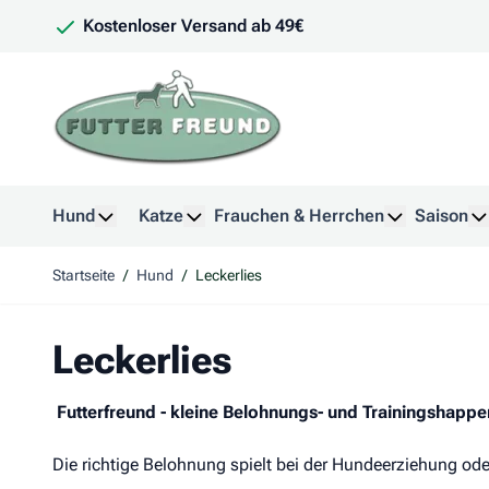
Zum Inhalt springen
Kostenloser Versand ab 49€
Hund
Katze
Frauchen & Herrchen
Saison
Untermenü für Kategorie Hund anzeigen
Untermenü für Kategorie Katze anzeig
Untermenü f
U
Startseite
/
Hund
/
Leckerlies
Leckerlies
Futterfreund - kleine Belohnungs- und Trainingshappe
Die richtige Belohnung spielt bei der Hundeerziehung ode