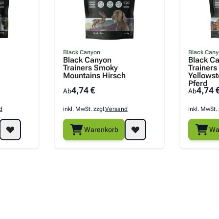
Black Canyon
Black Can
Black Canyon
Black C
Trainers Smoky
Trainers
Mountains Hirsch
Yellows
Pferd
4,74 €
4,74 
Ab
Ab
d
inkl. MwSt. zzgl.
Versand
inkl. MwSt. 
Warenkorb
Wa