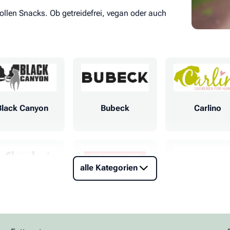
ollen Snacks. Ob getreidefrei, vegan oder auch
Black Canyon
Bubeck
Carlino
alle Kategorien
Dr. Clauders
Fleischeslust
Fresco