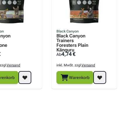
yon
Black Canyon
anyon
Black Canyon
Trainers
tone
Foresters Plain
Känguru
€
4,74 €
Ab
zzgl.
Versand
inkl. MwSt. zzgl.
Versand
renkorb
Warenkorb