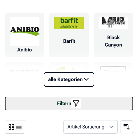
Black
Barfit
Canyon
Anibio
alle Kategorien
Bubeck
Carlino
Chewies
Filtern
Cold & Dog
Diana
Dokas