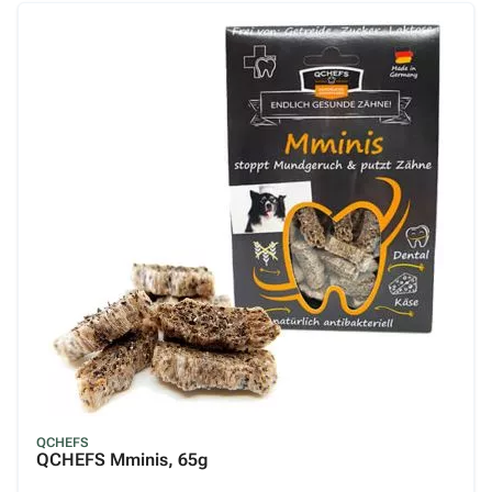
Dr. Clauders
Fleischeslust
Fresco
Futterfreund
Granatapet
Grau
Happy Dog
Irish Pure
Josera
Joy & Toy
Kronch
Lakefields
QCHEFS
QCHEFS Mminis, 65g
Landsnack
Leitwolf
Lunderland