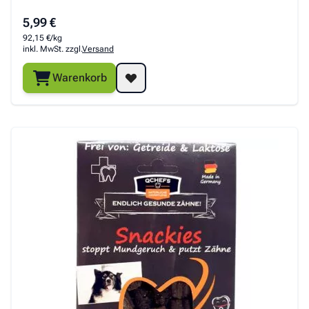
5,99 €
92,15 €/kg
inkl. MwSt. zzgl.
Versand
Ocanis
Pauls Beute
Pegasus
Warenkorb
Platinum
QCHEFS
Rinti
Sanadog
Terra Canis
Trixie
The
TubiDog
Wolfsblut
Goodstuff