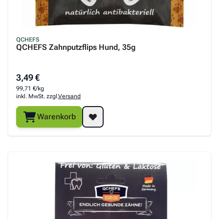
QCHEFS
QCHEFS Zahnputzflips Hund, 35g
3,49 €
99,71 €/kg
inkl. MwSt. zzgl.
Versand
Warenkorb