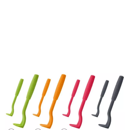
Der Zeckenhaken Ajka von Hunter besteht aus einem
kleinen und einem großen Haken, somit kann jede Zecke
ganz einfach entfernt werden.
Menge
4,95 €