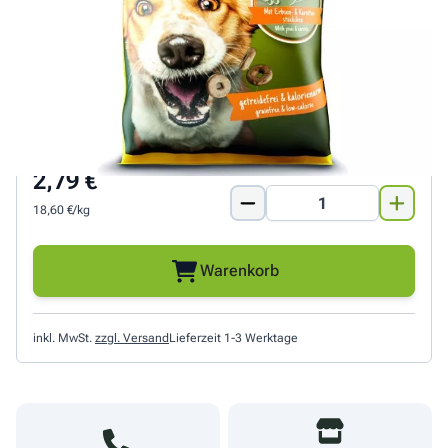
Tapioka abgerundet.
Geringer Fettgehalt
30 % getrocknetes Fleischprotein
Mit Erbsen- und Karottenstückchen
Knusprige Belohnung ohne Kartoffel
2,79 €
Menge
18,60 €/kg
Warenkorb
inkl. MwSt.
zzgl. Versand
Lieferzeit 1-3 Werktage