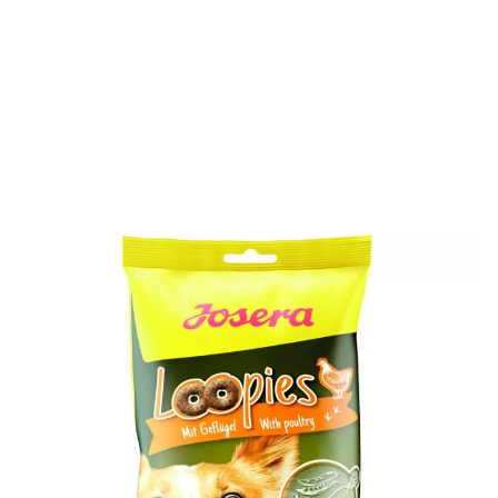
Das Runde für Hunde – unsere Leckerlis mit Geflügel
Das Runde für Hunde – bei dem der Hund nicht kugelrund
wird! Unsere Josera Loopies sind der schmackhafte Snack
für zwischendurch, den Fellnasen mit gutem Gewissen
mampfen können. Die fettarme Rezeptur ist nämlich
getreidefrei und wurde mit schmackhafter Süßkartoffel und